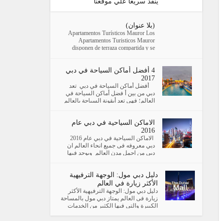
ينفذ سريعا علي موقعنا
(بلا عنوان)
Apartamentos Turísticos Mauror Los
Apartamentos Turisticos Mauror
disponen de terraza compartida y se
encuentran en G...
4 أفضل أماكن السياحة في دبي
2017
أفضل أماكن السياحة في دبي تعد
دبي من بين أ فضل أماكن السياحة في
العالم؛ فهي تعد أيقونة السياحة بالعالم
العربي؛ فهي تظم العديد...
الاماكن السياحية في دبي عام
2016
الاماكن السياحية في دبي عام 2016
دبي معروفه فى جميع انحاء العالم ان
دبي من اجمل مدن العالم ويوجد فيها
اماكن سياحية (كما سنستعرض فى ا...
دليل دبي مول: الوجهة الترفيهية
الأكثر زيارة في العالم
دليل دبي مول: الوجهة الترفيهية الأكثر
زيارة فى العالم يمتاز دبي مول بالمساحة
الكبيرة والتى فيها الكثير من الخدمات
المتميزة ...