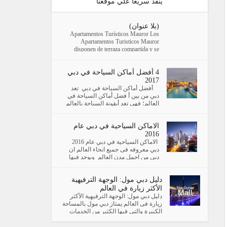
ينفذ سريعا علي موقعنا
(بلا عنوان)
Apartamentos Turísticos Mauror Los
Apartamentos Turisticos Mauror
disponen de terraza compartida y se
encuentran en G...
4 أفضل أماكن السياحة في دبي
2017
أفضل أماكن السياحة في دبي تعد
دبي من بين أ فضل أماكن السياحة في
العالم؛ فهي تعد أيقونة السياحة بالعالم
العربي؛ فهي تظم العديد...
الاماكن السياحية في دبي عام
2016
الاماكن السياحية في دبي عام 2016
دبي معروفه فى جميع انحاء العالم ان
دبي من اجمل مدن العالم ويوجد فيها
اماكن سياحية (كما سنستعرض فى ا...
دليل دبي مول: الوجهة الترفيهية
الأكثر زيارة في العالم
دليل دبي مول: الوجهة الترفيهية الأكثر
زيارة فى العالم يمتاز دبي مول بالمساحة
الكبيرة والتى فيها الكثير من الخدمات
المتميزة ...