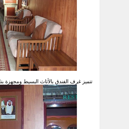
تتميز غرف الفندق بالأثاث البسيط ومجهزة بت