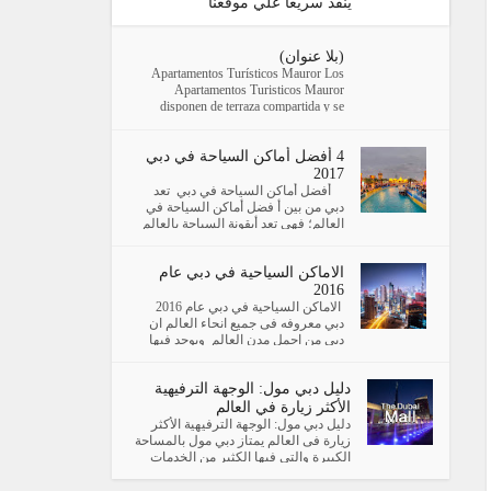
ينفذ سريعا علي موقعنا
(بلا عنوان)
Apartamentos Turísticos Mauror Los
Apartamentos Turisticos Mauror
disponen de terraza compartida y se
encuentran en G...
4 أفضل أماكن السياحة في دبي
2017
أفضل أماكن السياحة في دبي تعد
دبي من بين أ فضل أماكن السياحة في
العالم؛ فهي تعد أيقونة السياحة بالعالم
العربي؛ فهي تظم العديد...
الاماكن السياحية في دبي عام
2016
الاماكن السياحية في دبي عام 2016
دبي معروفه فى جميع انحاء العالم ان
دبي من اجمل مدن العالم ويوجد فيها
اماكن سياحية (كما سنستعرض فى ا...
دليل دبي مول: الوجهة الترفيهية
الأكثر زيارة في العالم
دليل دبي مول: الوجهة الترفيهية الأكثر
زيارة فى العالم يمتاز دبي مول بالمساحة
الكبيرة والتى فيها الكثير من الخدمات
المتميزة ...