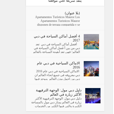
ينفذ سريعا علي موقعنا
(بلا عنوان)
Apartamentos Turísticos Mauror Los
Apartamentos Turisticos Mauror
disponen de terraza compartida y se
encuentran en G...
4 أفضل أماكن السياحة في دبي
2017
أفضل أماكن السياحة في دبي تعد
دبي من بين أ فضل أماكن السياحة في
العالم؛ فهي تعد أيقونة السياحة بالعالم
العربي؛ فهي تظم العديد...
الاماكن السياحية في دبي عام
2016
الاماكن السياحية في دبي عام 2016
دبي معروفه فى جميع انحاء العالم ان
دبي من اجمل مدن العالم ويوجد فيها
اماكن سياحية (كما سنستعرض فى ا...
دليل دبي مول: الوجهة الترفيهية
الأكثر زيارة في العالم
دليل دبي مول: الوجهة الترفيهية الأكثر
زيارة فى العالم يمتاز دبي مول بالمساحة
الكبيرة والتى فيها الكثير من الخدمات
المتميزة ...