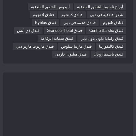
أبراج ناسيما للشقق الفندقية
أبيدوس للشقق الفندقية
شقق فندقية في دبي
فنادق 3 نجوم
فنادق 4 نجوم
فنادق 5نجوم
فنادق فخمة في دبي
فندق Byblos
فندق Centro Barsha
فندق Grandeur Hotel
فندق ذي أتش
فندق رامادا داون تاون دبي
فندق سمانة الرفاعة
فندق كاليفورنيا
فندق مارينا بيبلوس
فندق ماريوت هاربر دبي
فندق ناسيما رويال
فندق هيلتون جاردن