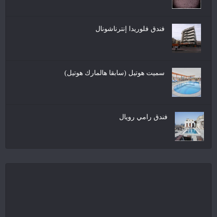
فندق فلوريدا إنترناشونال
سميت هوتيل (سابقا هالمارك هوتيل)
فندق رامي رويال