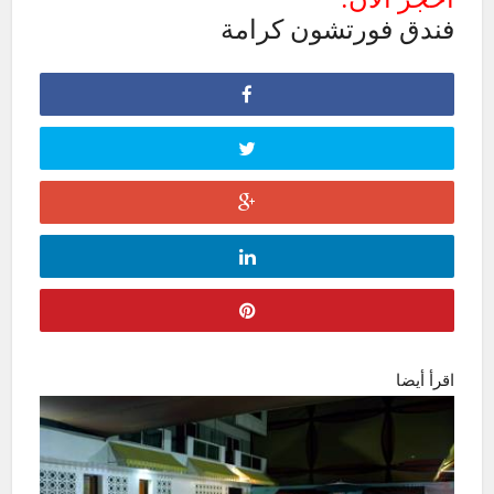
فندق فورتشون كرامة
اقرأ أيضا