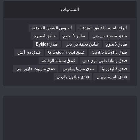
التسميات
أبراج ناسيما للشقق الفندقية
أبيدوس للشقق الفندقية
شقق فندقية في دبي
فنادق 3 نجوم
فنادق 4 نجوم
فنادق 5نجوم
فنادق فخمة في دبي
فندق Byblos
فندق Centro Barsha
فندق Grandeur Hotel
فندق ذي أتش
فندق رامادا داون تاون دبي
فندق سمانة الرفاعة
فندق كاليفورنيا
فندق مارينا بيبلوس
فندق ماريوت هاربر دبي
فندق ناسيما رويال
فندق هيلتون جاردن