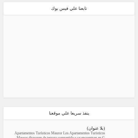
تابعنا علي فيس بوك
ينفذ سريعا علي موقعنا
(بلا عنوان)
Apartamentos Turísticos Mauror Los Apartamentos Turisticos
Mauror disponen de terraza compartida y se encuentran en G...